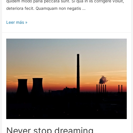
quidem modo paria peccata sunt. Si qua in iis corrigere voluit,
deteriora fecit. Quamquam non negatis …
Leer más »
Never stop dreaming